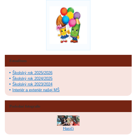
Fotoalbum
Školský rok 2025/2026
Školský rok 2024/2025
Školský rok 2023/2024
Interiér a exteriér našej MŠ
Posledné fotografie
Hasiči