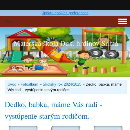
Update cookies preferences
Menu
Materská škola Duk. hrdinov Snina
Úvod
»
Fotoalbum
»
Školský rok 2024/2025
»
Dedko, babka, máme
Vás radi - vystúpenie starým rodičom.
Dedko, babka, máme Vás radi -
vystúpenie starým rodičom.