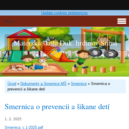
Update cookies preferences
Menu
Materská škola Duk. hrdinov Snina
Úvod
»
Dokumenty a Smernice MŠ
»
Smernice
»
Smernica o
prevencii a šikane detí
Smernica o prevencii a šikane detí
1. 2. 2025
Smernica_c.1-2025.pdf