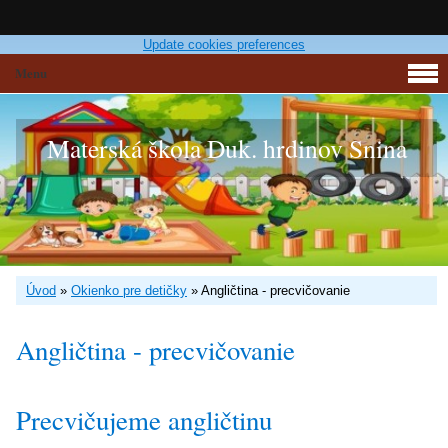
Update cookies preferences
Menu
Materská škola Duk. hrdinov Snina
Úvod
»
Okienko pre detičky
»
Angličtina - precvičovanie
Angličtina - precvičovanie
Precvičujeme angličtinu