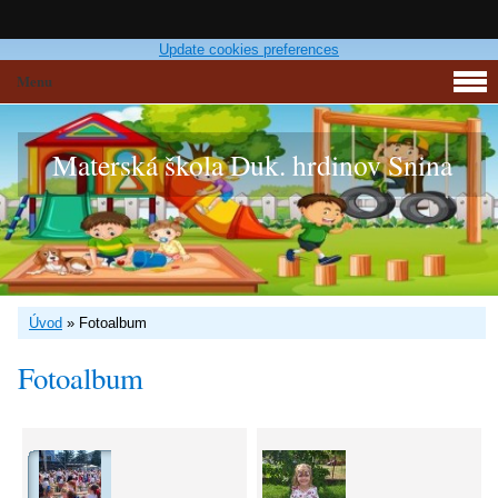
Update cookies preferences
Menu
Materská škola Duk. hrdinov Snina
Úvod
»
Fotoalbum
Fotoalbum