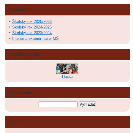
Fotoalbum
Školský rok 2025/2026
Školský rok 2024/2025
Školský rok 2023/2024
Interiér a exteriér našej MŠ
Posledné fotografie
Hasiči
Vyhľadávanie
Archív