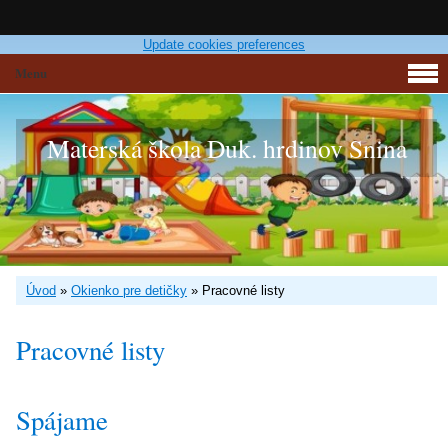
Update cookies preferences
Menu
Materská škola Duk. hrdinov Snina
Úvod
»
Okienko pre detičky
»
Pracovné listy
Pracovné listy
Spájame