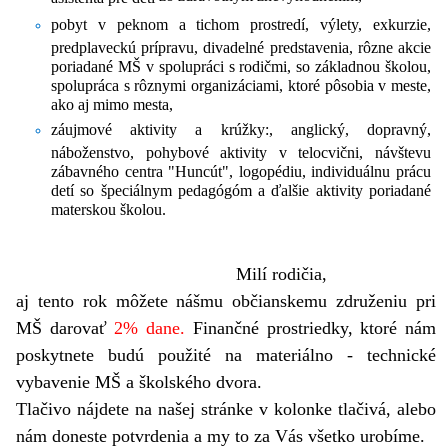
pobyt v peknom a tichom prostredí, výlety, exkurzie,
predplaveckú prípravu, divadelné predstavenia, rôzne akcie
poriadané MŠ v spolupráci s rodičmi, so základnou školou,
spolupráca s rôznymi organizáciami, ktoré pôsobia v meste,
ako aj mimo mesta,
záujmové aktivity a krúžky:, anglický, dopravný,
náboženstvo, pohybové aktivity v telocvični, návštevu
zábavného centra "Huncút", logopédiu, individuálnu prácu
detí so špeciálnym pedagógóm a ďalšie aktivity poriadané
materskou školou.
Milí rodičia,
aj tento rok môžete nášmu občianskemu združeniu pri
MŠ darovať
2% dane.
Finančné prostriedky, ktoré nám
poskytnete budú použité na materiálno - technické
vybavenie MŠ a školského dvora.
Tlačivo nájdete na našej stránke v kolonke tlačivá, alebo
nám doneste potvrdenia a my to za Vás všetko urobíme.