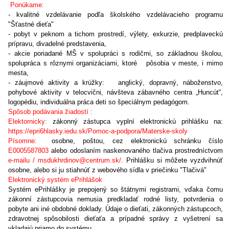
Ponúkame:
- kvalitné vzdelávanie podľa školského vzdelávacieho programu
"Šťastné dieťa"
- pobyt v peknom a tichom prostredí, výlety, exkurzie, predplaveckú
prípravu, divadelné predstavenia,
- akcie poriadané MŠ v spolupráci s rodičmi, so základnou školou,
spolupráca s rôznymi organizáciami, ktoré pôsobia v meste, i mimo
mesta,
- záujmové aktivity a krúžky: anglický, dopravný, náboženstvo,
pohybové aktivity v telocvični, návšteva zábavného centra „Huncút“,
logopédiu, individuálna práca deti so špeciálnym pedagógom.
Spôsob podávania žiadostí :
Elektornicky
:
zákonný zástupca vyplní elektronickú prihlášku na:
https://epri6hlasky.iedu.sk/Pomoc-a-podpora/Materske-skoly
Písomne:
osobne, poštou, cez elektronickú schránku číslo
E0005587803
alebo odoslaním naskenovaného tlačiva prostredníctvom
e-mailu / msdukhrdinov@centrum.sk/.
Prihlášku si môžete vyzdvihnúť
osobne, alebo si ju stiahnúť z webového sídla v priečinku "Tlačivá"
Elektronický systém ePrihlášok
Systém ePrihlášky je prepojený so štátnymi registrami, vďaka čomu
zákonní zástupcovia nemusia predkladať rodné listy, potvrdenia o
pobyte ani iné obdobné doklady. Údaje o dieťati, zákonných zástupcoch,
zdravotnej spôsobilosti dieťaťa a prípadné správy z vyšetrení sa
vkladajú priamo do systému.