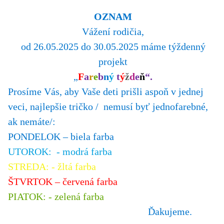
OZNAM
Vážení rodičia,
od 26.05.2025 do 30.05.2025 máme týždenný
projekt
„
F
a
r
e
b
n
ý
t
ý
ž
d
e
ň
“.
Prosíme Vás, aby Vaše deti prišli aspoň v jednej
veci, najlepšie tričko / nemusí byť jednofarebné,
ak nemáte/:
PONDELOK – biela farba
UTOROK: - modrá farba
STREDA: - žltá farba
ŠTVRTOK – červená farba
PIATOK: - zelená farba
Ďakujeme.