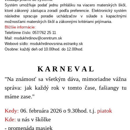
Systém umožňuje podať jednu prihlášku na viacero materských škôl,
ktoré zákonný zástupca zoradí podľa preferencie. Elektronický systém
následne spracuje poradie uchádzačov v súlade s kapacitnými
možnosťami materských škôl a zákonnými kritériami prijímania.
Bližšie informácie:
Telefónne číslo: 057/762 25 11
Mail: msdukhrdinov@cenntrum.sk
Webové sídlo: msdukhrdinovsnina.estranky.sk
Osobne: každý deň od 10.00hod. do 12.00hod.
K A R N E V A L
"Na známosť sa všetkým dáva, mimoriadne vážna
správa: jak každý rok v tomto čase, fašiangy tu
máme zase."
Kedy:
06. februára 2026 o 9.30hod. t.j.
piatok
Kde:
u nás v škôlke
- promenáda masiek