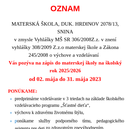
OZNAM
MATERSKÁ ŠKOLA, DUK. HRDINOV 2078/13,
SNINA
v zmysle Vyhlášky MŠ SR 306/2008Z.z. v znení
vyhlášky 308/2009 Z.z.o materskej škole a Zákona
245/2008 o výchove a vzdelávaní
Vás pozýva na zápis do materskej školy na školský
rok 2025/2026
od 02. mája do 31. mája 2023
PONÚKAME:
predprimárne vzdelávanie v 3 triedach na základe školského
vzdelávacieho programu „Šťastné dieťa“,
výchovu k zdravému životnému štýlu,
p
onúkame služby podporného tímu, pedagogického
zo zdravotným znevýhodnením,
asistenta pre deti