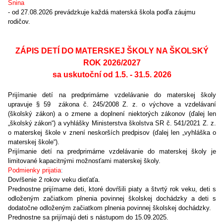
Snina
- od 27.08.2026 prevádzkuje každá materská škola podľa záujmu
rodičov.
ZÁPIS DETÍ DO MATERSKEJ ŠKOLY NA ŠKOLSKÝ
ROK 2026/2027
sa uskutoční od 1.5. - 31.5. 2026
Prijímanie detí na predprimárne vzdelávanie do materskej školy
upravuje § 59 zákona č. 245/2008 Z. z. o výchove a vzdelávaní
(školský zákon) a o zmene a doplnení niektorých zákonov (ďalej len
„školský zákon“) a vyhlášky Ministerstva školstva SR č. 541/2021 Z. z.
o materskej škole v znení neskorších predpisov (ďalej len „vyhláška o
materskej škole“).
Prijímanie detí na predprimárne vzdelávanie do materskej školy je
limitované kapacitnými možnosťami materskej školy.
Podmienky prijatia
:
Dovŕšenie 2 rokov veku dieťaťa.
Prednostne prijímame deti, ktoré dovŕšili piaty a štvrtý rok veku, deti s
odloženým začiatkom plnenia povinnej školskej dochádzky a deti s
dodatočne odloženým začiatkom plnenia povinnej školskej dochádzky.
Prednostne sa prijímajú deti s nástupom do 15.09.2025.