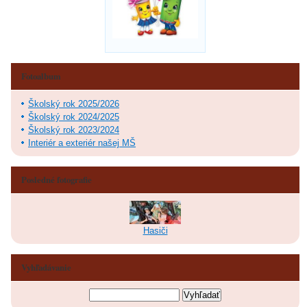
Fotoalbum
Školský rok 2025/2026
Školský rok 2024/2025
Školský rok 2023/2024
Interiér a exteriér našej MŠ
Posledné fotografie
Hasiči
Vyhľadávanie