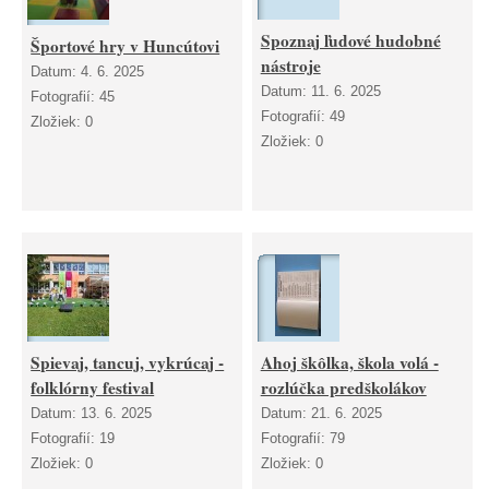
Spoznaj ľudové hudobné
Športové hry v Huncútovi
nástroje
Datum:
4. 6. 2025
Datum:
11. 6. 2025
Fotografií:
45
Fotografií:
49
Zložiek:
0
Zložiek:
0
Spievaj, tancuj, vykrúcaj -
Ahoj škôlka, škola volá -
folklórny festival
rozlúčka predškolákov
Datum:
13. 6. 2025
Datum:
21. 6. 2025
Fotografií:
19
Fotografií:
79
Zložiek:
0
Zložiek:
0