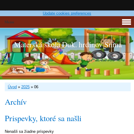
Update cookies preferences
Menu
Materská škola Duk. hrdinov Snina
Úvod
»
2025
»
06
Archív
Prispevky, ktoré sa našli
Nenašli sa žiadne príspevky