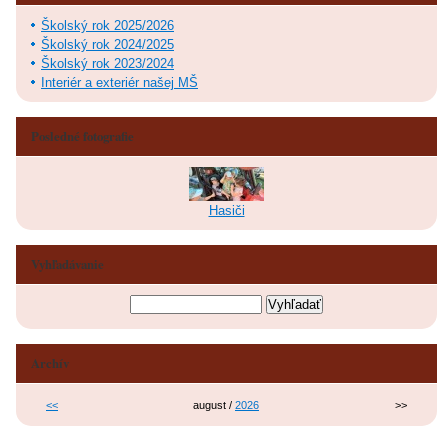
Školský rok 2025/2026
Školský rok 2024/2025
Školský rok 2023/2024
Interiér a exteriér našej MŠ
Posledné fotografie
Hasiči
Vyhľadávanie
Archív
<<
august /
2026
>>