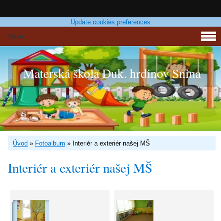
Update cookies preferences
Menu
Materská škola Duk. hrdinov Snina
Úvod
»
Fotoalbum
»
Interiér a exteriér našej MŠ
Interiér a exteriér našej MŠ