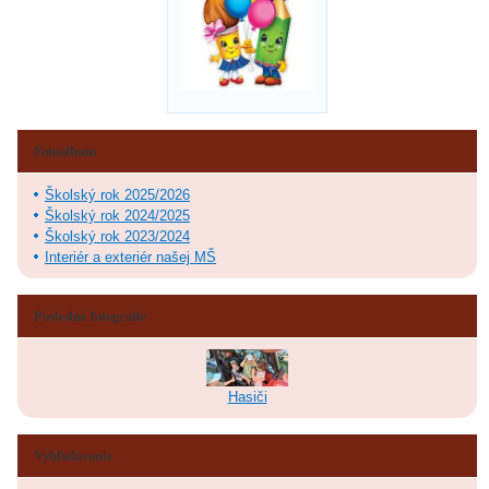
Fotoalbum
Školský rok 2025/2026
Školský rok 2024/2025
Školský rok 2023/2024
Interiér a exteriér našej MŠ
Posledné fotografie
Hasiči
Vyhľadávanie