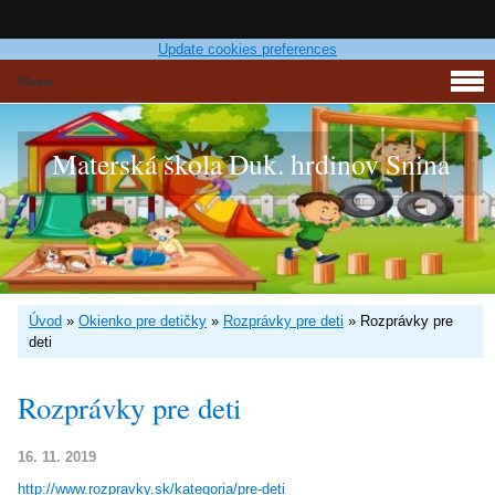
Update cookies preferences
Menu
Materská škola Duk. hrdinov Snina
Úvod
»
Okienko pre detičky
»
Rozprávky pre deti
»
Rozprávky pre
deti
Rozprávky pre deti
16. 11. 2019
http://www.rozpravky.sk/kategoria/pre-deti