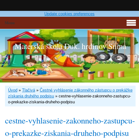
Update cookies preferences
Menu
Materská škola Duk. hrdinov Snina
Úvod
»
Tlačivá
»
Čestné vyhlásenie zákonného zástupcu o prekážke
získania druhého podpisu
»
cestne-vyhlasenie-zakonneho-zastupcu-
o-prekazke-ziskania-druheho-podpisu
cestne-vyhlasenie-zakonneho-zastupcu-
o-prekazke-ziskania-druheho-podpisu