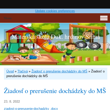
Update cookies preferences
Menu
Materská škola Duk. hrdinov Snina
Úvod
»
Tlačivá
»
Žiadosť o prerušenie dochádzky do MŠ
»
Žiadosť o
prerušenie dochádzky do MŠ
Žiadosť o prerušenie dochádzky do MŠ
23. 8. 2022
ziadost-o-prerusenie-dochadzky .docx