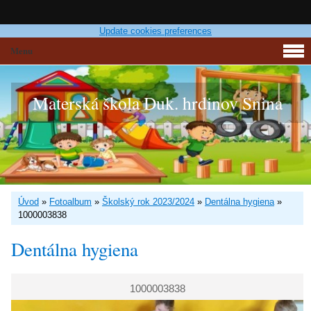
Update cookies preferences
Menu
Materská škola Duk. hrdinov Snina
Úvod
»
Fotoalbum
»
Školský rok 2023/2024
»
Dentálna hygiena
»
1000003838
Dentálna hygiena
1000003838