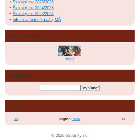
Školský rok 2025/2026
Školský rok 2024/2025
Školský rok 2023/2024
Interiér a exteriér našej MŠ
Posledné fotografie
Hasiči
Vyhľadávanie
Archív
<<
august /
2026
>>
© 2026 eStránky.sk