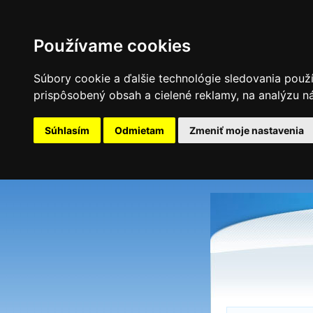
Používame cookies
Súbory cookie a ďalšie technológie sledovania použ
prispôsobený obsah a cielené reklamy, na analýzu ná
Súhlasím
Odmietam
Zmeniť moje nastavenia