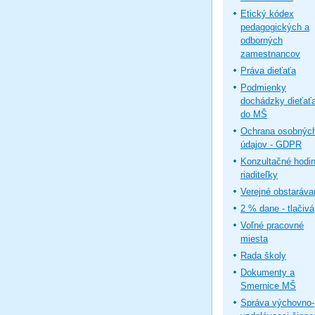
Etický kódex
pedagogických a
odborných
zamestnancov
Práva dieťaťa
Podmienky
dochádzky dieťať
do MŠ
Ochrana osobnýc
údajov - GDPR
Konzultačné hodi
riaditeľky
Verejné obstaráva
2 % dane - tlačivá
Voľné pracovné
miesta
Rada školy
Dokumenty a
Smernice MŠ
Správa výchovno-