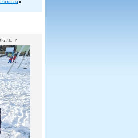
ť zo snehu
»
66190_n