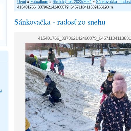
Úvod
»
Fotoalbum
»
Školský rok 2023/2024
»
Sánkovačka - rados
415401766_337962142460079_6457110411389166190_n
Sánkovačka - radosť zo snehu
415401766_337962142460079_64571104113891
cí