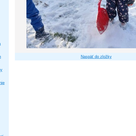
a
h
Naspäť do zložky
ny
nie