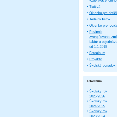
vzdelávacej činno
Tlačivá
Okienko pre detič
Jedálny lístok
Okienko pre rodič
Povinné
zverejňovanie zm
faktúr a objednáv
od 1.1.2018
Fotoalbum
Projekty
Školský poriadok
Fotoalbum
Školský rok
2025/2026
Školský rok
2024/2025
Školský rok
2023/2024