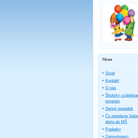
Menu
Úvod
Kontakt
O nás
Školský vzdeláva
program
Denný poriadok
Čo potrebuje Vaše
dieťa do MŠ
Poplatky
Zamestnanci