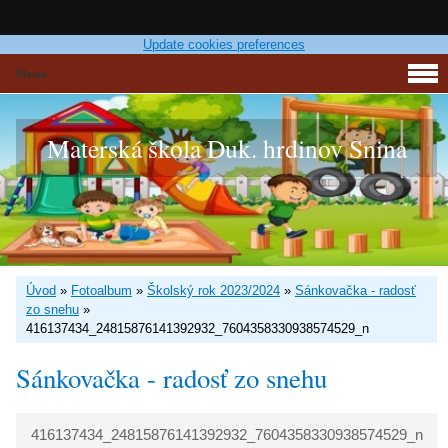
Update cookies preferences
Menu
Materská škola Duk. hrdinov Snina
Úvod
»
Fotoalbum
»
Školský rok 2023/2024
»
Sánkovačka - radosť
zo snehu
»
416137434_24815876141392932_7604358330938574529_n
Sánkovačka - radosť zo snehu
416137434_24815876141392932_7604358330938574529_n