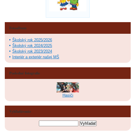
Fotoalbum
Školský rok 2025/2026
Školský rok 2024/2025
Školský rok 2023/2024
Interiér a exteriér našej MŠ
Posledné fotografie
Hasiči
Vyhľadávanie