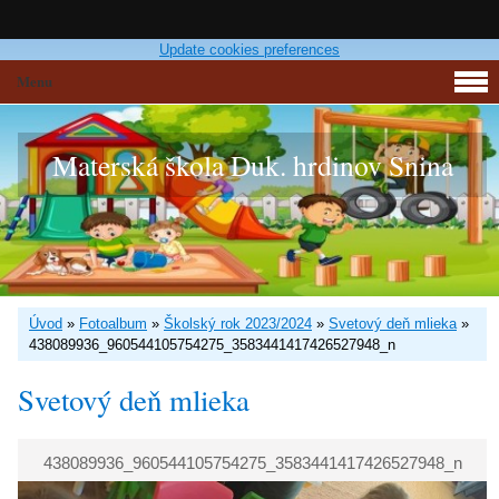
Update cookies preferences
Menu
Materská škola Duk. hrdinov Snina
Úvod
»
Fotoalbum
»
Školský rok 2023/2024
»
Svetový deň mlieka
»
438089936_960544105754275_3583441417426527948_n
Svetový deň mlieka
438089936_960544105754275_3583441417426527948_n