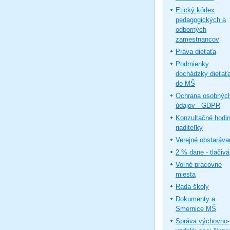
Etický kódex
pedagogických a
odborných
zamestnancov
Práva dieťaťa
Podmienky
dochádzky dieťať
do MŠ
Ochrana osobnýc
údajov - GDPR
Konzultačné hodi
riaditeľky
Verejné obstaráva
2 % dane - tlačivá
Voľné pracovné
miesta
Rada školy
Dokumenty a
Smernice MŠ
Správa výchovno-