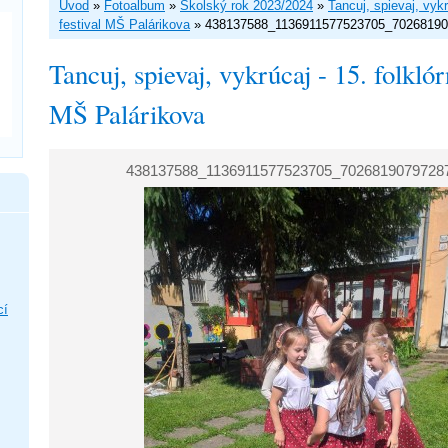
Úvod
»
Fotoalbum
»
Školský rok 2023/2024
»
Tancuj, spievaj, vykr
festival MŠ Palárikova
»
438137588_1136911577523705_7026819
Tancuj, spievaj, vykrúcaj - 15. folklór
MŠ Palárikova
438137588_1136911577523705_7026819079728
cí