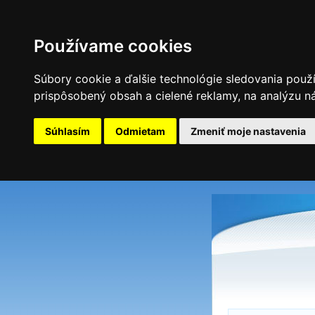
Používame cookies
Súbory cookie a ďalšie technológie sledovania použ
prispôsobený obsah a cielené reklamy, na analýzu ná
Súhlasím
Odmietam
Zmeniť moje nastavenia