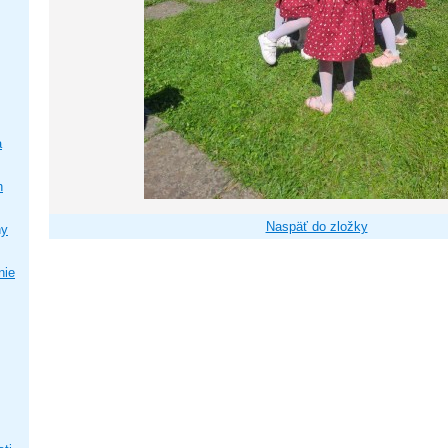
a
h
Naspäť do zložky
ny
nie