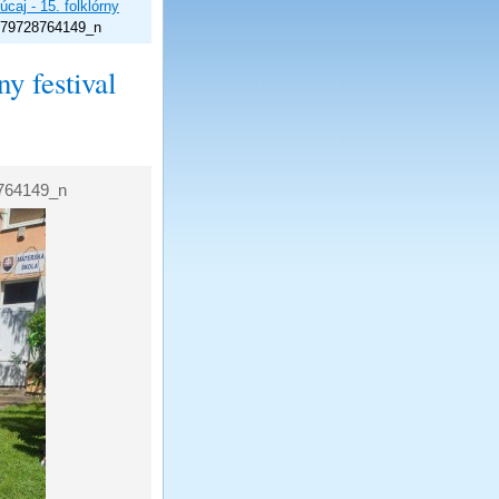
úcaj - 15. folklórny
079728764149_n
ny festival
764149_n