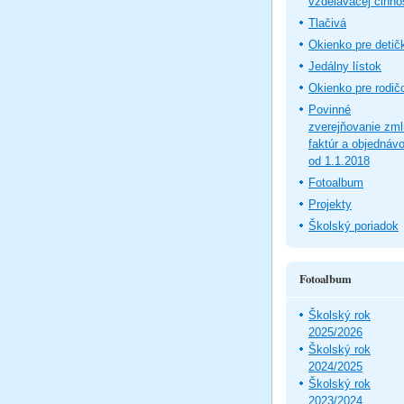
vzdelávacej činno
Tlačivá
Okienko pre detič
Jedálny lístok
Okienko pre rodič
Povinné
zverejňovanie zm
faktúr a objednáv
od 1.1.2018
Fotoalbum
Projekty
Školský poriadok
Fotoalbum
Školský rok
2025/2026
Školský rok
2024/2025
Školský rok
2023/2024