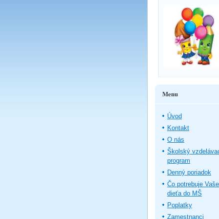
Menu
Úvod
Kontakt
O nás
Školský vzdeláva
program
Denný poriadok
Čo potrebuje Vaše
dieťa do MŠ
Poplatky
Zamestnanci