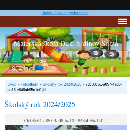
Update cookies preferences
Menu
Materská škola Duk. hrdinov Snina
Úvod
»
Fotoalbum
»
Školský rok 2024/2025
»
7dc08c61-a857-4ad8-
ba13-c848ab95a1c0.jfif
Školský rok 2024/2025
7dc08c61-a857-4ad8-ba13-c848ab95a1c0.jfif