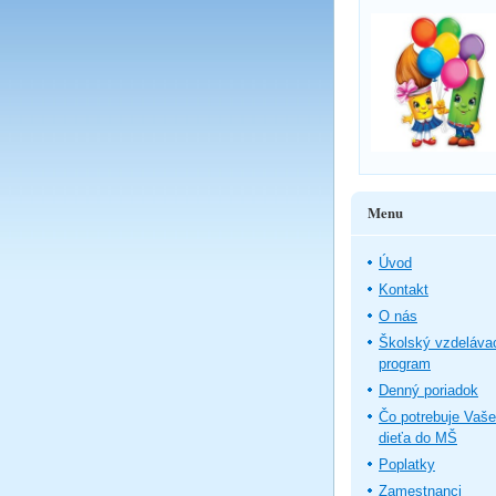
Menu
Úvod
Kontakt
O nás
Školský vzdeláva
program
Denný poriadok
Čo potrebuje Vaše
dieťa do MŠ
Poplatky
Zamestnanci