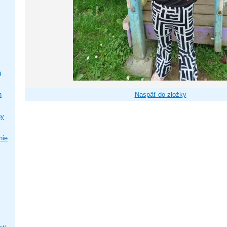
a
h
Naspäť do zložky
ny
nie