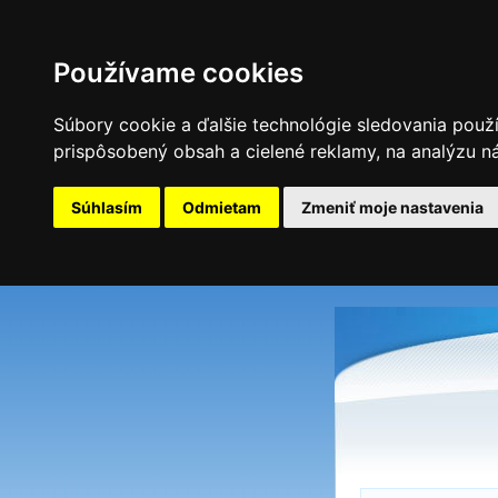
Používame cookies
Súbory cookie a ďalšie technológie sledovania použ
prispôsobený obsah a cielené reklamy, na analýzu ná
Súhlasím
Odmietam
Zmeniť moje nastavenia