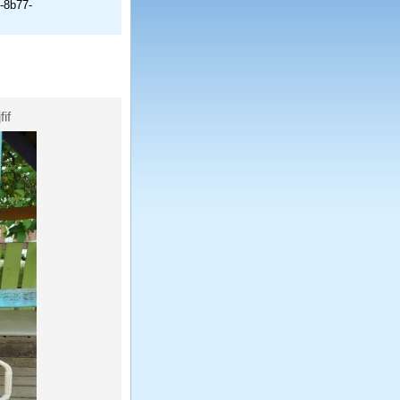
-8b77-
if