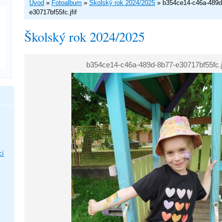
Úvod
»
Fotoalbum
»
Školský rok 2024/2025
»
b354ce14-c46a-489d
e30717bf55fc.jfif
Školský rok 2024/2025
b354ce14-c46a-489d-8b77-e30717bf55fc.jf
cí