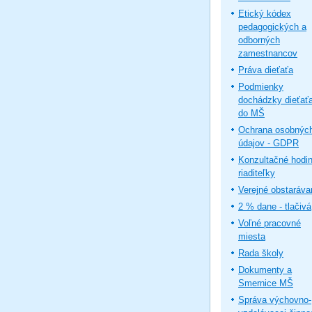
Etický kódex
pedagogických a
odborných
zamestnancov
Práva dieťaťa
Podmienky
dochádzky dieťať
do MŠ
Ochrana osobnýc
údajov - GDPR
Konzultačné hodi
riaditeľky
Verejné obstaráva
2 % dane - tlačivá
Voľné pracovné
miesta
Rada školy
Dokumenty a
Smernice MŠ
Správa výchovno-