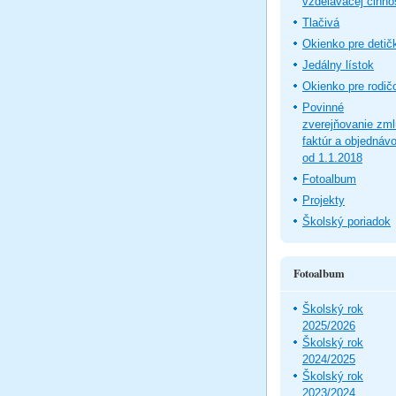
vzdelávacej činno
Tlačivá
Okienko pre detič
Jedálny lístok
Okienko pre rodič
Povinné
zverejňovanie zm
faktúr a objednáv
od 1.1.2018
Fotoalbum
Projekty
Školský poriadok
Fotoalbum
Školský rok
2025/2026
Školský rok
2024/2025
Školský rok
2023/2024