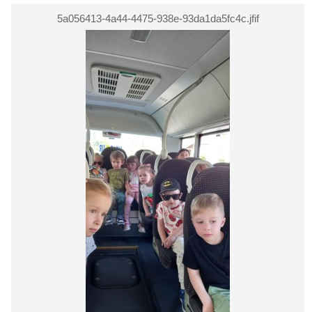
5a056413-4a44-4475-938e-93da1da5fc4c.jfif