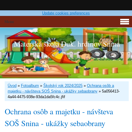
Update cookies preferences
Menu
Materská škola Duk. hrdinov Snina
Úvod
»
Fotoalbum
»
Školský rok 2024/2025
»
Ochrana osôb a
majetku - návšteva SOŠ Snina - ukážky sebaobrany
»
5a056413-
4a44-4475-938e-93da1da5fc4c.jfif
Ochrana osôb a majetku - návšteva
SOŠ Snina - ukážky sebaobrany