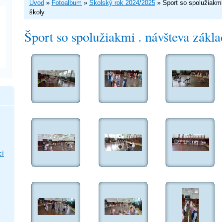
Úvod
»
Fotoalbum
»
Školský rok 2024/2025
»
Šport so spolužiakmi
školy
Šport so spolužiakmi . návšteva zákla
cí