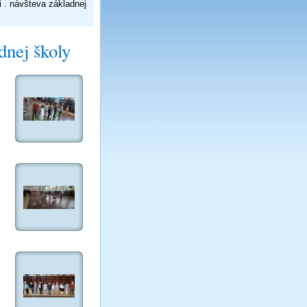
 . návšteva základnej
dnej školy