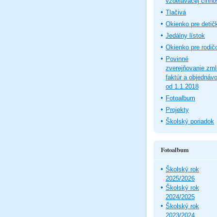
vzdelávacej činno
Tlačivá
Okienko pre detič
Jedálny lístok
Okienko pre rodič
Povinné
zverejňovanie zm
faktúr a objednáv
od 1.1.2018
Fotoalbum
Projekty
Školský poriadok
Fotoalbum
Školský rok
2025/2026
Školský rok
2024/2025
Školský rok
2023/2024