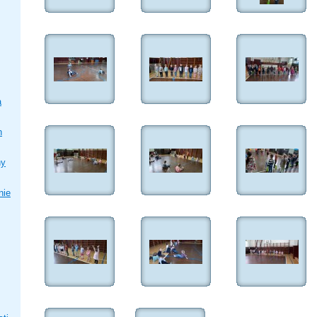
a
h
ny
nie