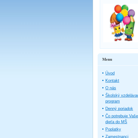
Menu
Úvod
Kontakt
O nás
Školský vzdeláva
program
Denný poriadok
Čo potrebuje Vaše
dieťa do MŠ
Poplatky
Zamestnanci