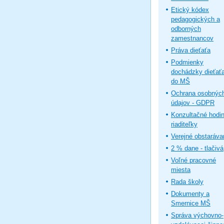
Etický kódex
pedagogických a
odborných
zamestnancov
Práva dieťaťa
Podmienky
dochádzky dieťať
do MŠ
Ochrana osobnýc
údajov - GDPR
Konzultačné hodi
riaditeľky
Verejné obstaráva
2 % dane - tlačivá
Voľné pracovné
miesta
Rada školy
Dokumenty a
Smernice MŠ
Správa výchovno-