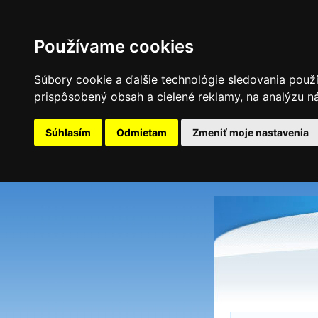
Používame cookies
Súbory cookie a ďalšie technológie sledovania použ
prispôsobený obsah a cielené reklamy, na analýzu ná
Súhlasím
Odmietam
Zmeniť moje nastavenia