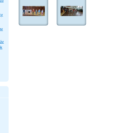
sti
ky
ov
lúv
ok