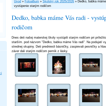
Úvod
»
Fotoalbum
»
Školský rok 2025/2026
»
Dedko, babka máme 
vystúpenie starým rodičom
Dedko, babka máme Vás radi - vystú
rodičom
Dnes deti našej materskej školy vystúpili starým rodičom pri príležit
starším. pod názvom "Dedko, babka máme Vás radi". Na podujatí vyst
strednej skupiny. Deti predniesli básničky, zaspievali pesničky a hla
záver dali starým rodičom perník z lásky.
cí