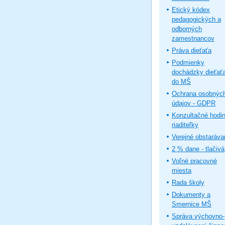
Etický kódex
pedagogických a
odborných
zamestnancov
Práva dieťaťa
Podmienky
dochádzky dieťať
do MŠ
Ochrana osobnýc
údajov - GDPR
Konzultačné hodi
riaditeľky
Verejné obstaráva
2 % dane - tlačivá
Voľné pracovné
miesta
Rada školy
Dokumenty a
Smernice MŠ
Správa výchovno-