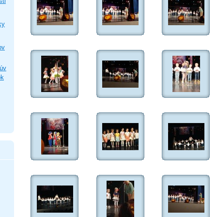
sti
ky
ov
lúv
ok