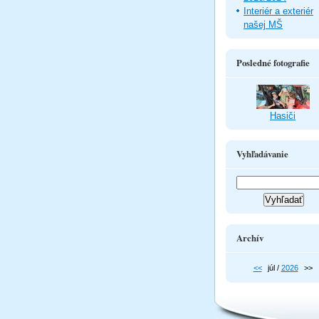
Interiér a exteriér
našej MŠ
Posledné fotografie
Hasiči
Vyhľadávanie
Archív
<<
júl /
2026
>>