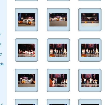
a
h
ny
nie