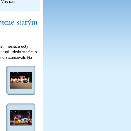
Vás radi -
penie starým
osti mesiaca úcty
úpili triedy staršej a
vne zatancovali. Na