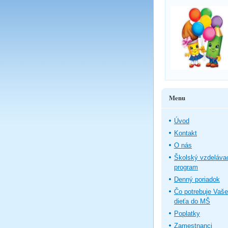
Menu
Úvod
Kontakt
O nás
Školský vzdeláva
program
Denný poriadok
Čo potrebuje Vaše
dieťa do MŠ
Poplatky
Zamestnanci