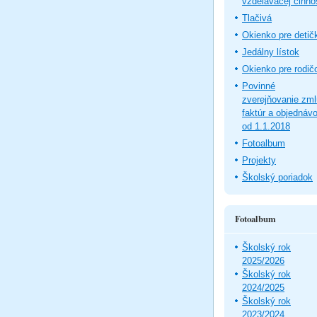
vzdelávacej činno
Tlačivá
Okienko pre detič
Jedálny lístok
Okienko pre rodič
Povinné
zverejňovanie zm
faktúr a objednáv
od 1.1.2018
Fotoalbum
Projekty
Školský poriadok
Fotoalbum
Školský rok
2025/2026
Školský rok
2024/2025
Školský rok
2023/2024