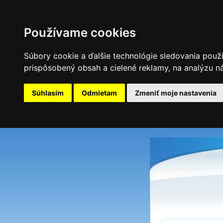
Používame cookies
Súbory cookie a ďalšie technológie sledovania použ
prispôsobený obsah a cielené reklamy, na analýzu ná
Súhlasím
Odmietam
Zmeniť moje nastavenia