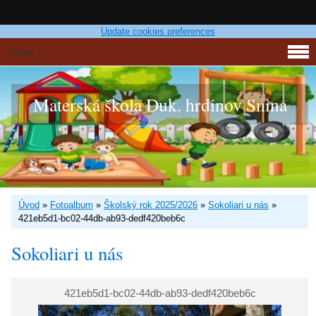
Update cookies preferences
Menu
Materská škola Duk. hrdinov Snina
Úvod
»
Fotoalbum
»
Školský rok 2025/2026
»
Sokoliari u nás
»
421eb5d1-bc02-44db-ab93-dedf420beb6c
Sokoliari u nás
421eb5d1-bc02-44db-ab93-dedf420beb6c