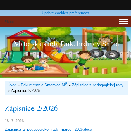
Update cookies preferences
Menu
Materská škola Duk. hrdinov Snina
Úvod
»
Dokumenty a Smernice MŠ
»
Zápisnice z pedagogickej rady
»
Zápisnice 2/2026
Zápisnice 2/2026
18. 3. 2026
Zápisnica_z_pedagogickej_rady_marec _2026.docx